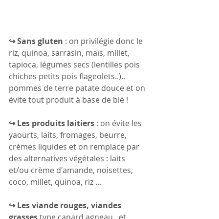
↪ Sans gluten
 : on privilégie donc le 
riz, quinoa, sarrasin, maïs, millet, 
tapioca, légumes secs (lentilles pois 
chiches petits pois flageolets..).. 
pommes de terre patate douce et on 
évite tout produit à base de blé !
↪ Les produits laitiers
 : on évite les 
yaourts, laits, fromages, beurre, 
crèmes liquides et on remplace par 
des alternatives végétales : laits 
et/ou crème d'amande, noisettes, 
coco, millet, quinoa, riz ...
↪ Les viande rouges, viandes 
grasses 
type canard agneau.. et 