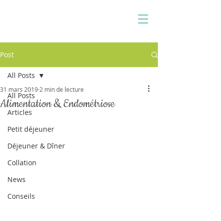
Pauline Medina
Diététicienne sur Aix
Post
All Posts
31 mars 2019
2 min de lecture
All Posts
Alimentation & Endométriose
Articles
Petit déjeuner
Déjeuner & Dîner
Collation
News
Conseils