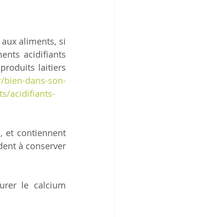
aux aliments, si 
ments acidifiants 
oduits laitiers 
fr/bien-dans-son-
s/acidifiants-
 et contiennent 
dent à conserver 
rer le calcium 