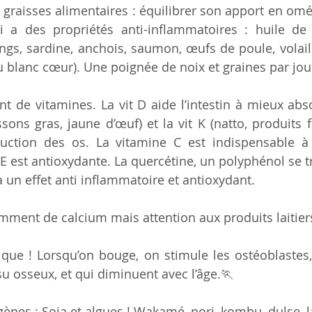
s graisses alimentaires : équilibrer son apport en omég
 a des propriétés anti-inflammatoires : huile de li
gs, sardine, anchois, saumon, œufs de poule, volaill
eu blanc cœur). Une poignée de noix et graines par jou
ant de vitamines. La vit D aide l’intestin à mieux abs
sons gras, jaune d’œuf) et la vit K (natto, produits f
ruction des os. La vitamine C est indispensable à
t E est antioxydante. La quercétine, un polyphénol se t
a un effet anti inflammatoire et antioxydant.
mment de calcium mais attention aux produits laitiers 
ysique ! Lorsqu’on bouge, on stimule les ostéoblastes, 
su osseux, et qui diminuent avec l’âge.🏃
gènes : Soja et algues ! Wakamé, nori, kombu, dulse, l