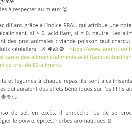
grave. .
gles à respecter au mieux 😊
idifiant, grâce à l’indice PRAL, qui attribue une note 
lcalinisant, si > 0, acidifiant, si = 0, neutre. Les ali
nt des prot animales : viande poisson œuf charcut pr
duits céréaliers  🍖🥩🧀🚫  
https://www.lanutrition.
el-sante-des-aliments/aliments-acidifiants-et-basifiant
indice-pral-de-80-aliments
ts et légumes à chaque repas, ils sont alcalinisants,
 qui auraient des effets bénéfiques sur l’os ! ! Ils ai
 🍇🥦🍊
nso de sel, en excès, il empêche l’os de se procu
légier le poivre, épices, herbes aromatiques.🧂