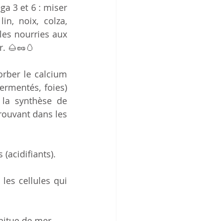
a 3 et 6 : miser 
n, noix, colza, 
es nourries aux 
r. 🌰🥜🥚
orber le calcium 
ermentés, foies) 
 la synthèse de 
rouvant dans les 
(acidifiants).
les cellules qui 
aitue de mer..