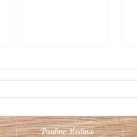
La nutrition du sportif
Gérer 
Pauline Medina