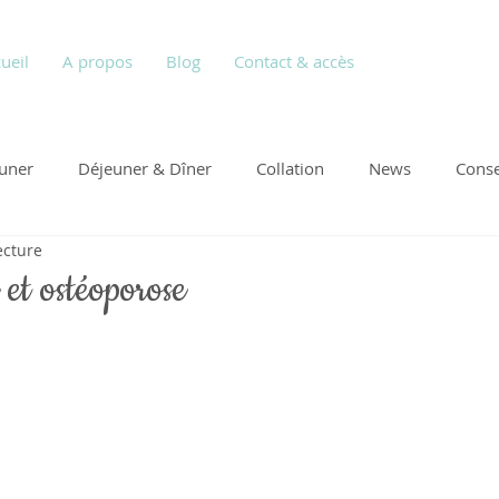
ueil
A propos
Blog
Contact & accès
euner
Déjeuner & Dîner
Collation
News
Conse
ecture
et ostéoporose