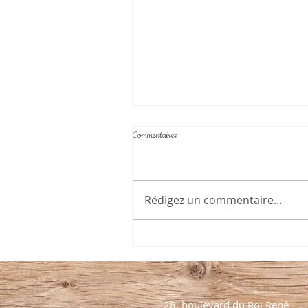
Commentaires
Rédigez un commentaire...
Par quoi remplacer la viande ?
28, boulevard du Roi René