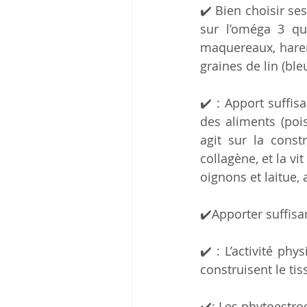
✔️ Bien choisir se
sur l’oméga 3 qui
maquereaux, haren
graines de lin (bl
✔️ : Apport suffis
des aliments (pois
agit sur la const
collagène, et la vi
oignons et laitue, 
✔️Apporter suffisa
✔️ : L’activité ph
construisent le tis
✔️: Les phytoestro