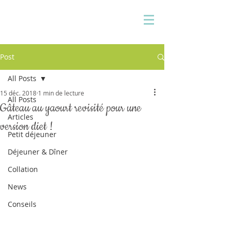
Pauline Medina
Diététicienne sur Aix
Post
All Posts
15 déc. 2018
1 min de lecture
All Posts
Gâteau au yaourt revisité pour une
Articles
version diet !
Petit déjeuner
Déjeuner & Dîner
Collation
News
Conseils