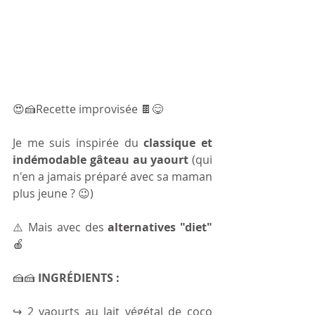
😍🍰Recette improvisée 🍫😋
Je me suis inspirée du 
classique et 
indémodable gâteau au yaourt
 (qui 
n'en a jamais préparé avec sa maman 
plus jeune ? 😉)
⚠️ Mais avec des 
alternatives "diet"
🍎
🍰🍰 
INGRÉDIENTS :
↪ 2 yaourts au lait végétal de coco 