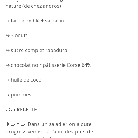
nature (de chez andros)
↪ farine de blé + sarrasin
↪ 3 oeufs
↪ sucre complet rapadura
↪ chocolat noir pâtisserie Corsé 64%
↪ huile de coco
↪ pommes
🍰🍰 
RECETTE :
👩‍🍳👨‍🍳 Dans un saladier on ajoute 
progressivement à l'aide des pots de 