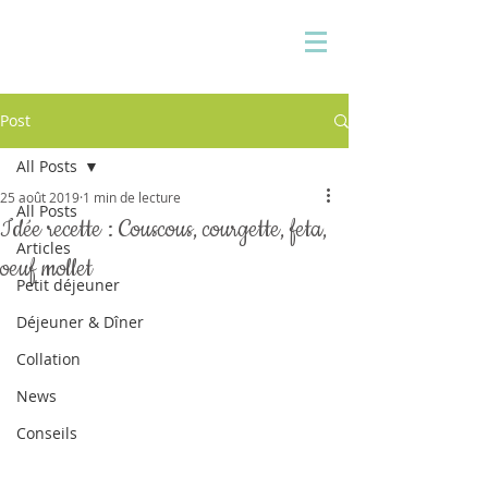
Pauline Medina
Diététicienne sur Aix
Post
All Posts
25 août 2019
1 min de lecture
All Posts
Idée recette : Couscous, courgette, feta,
Articles
oeuf mollet
Petit déjeuner
Déjeuner & Dîner
Collation
News
Conseils