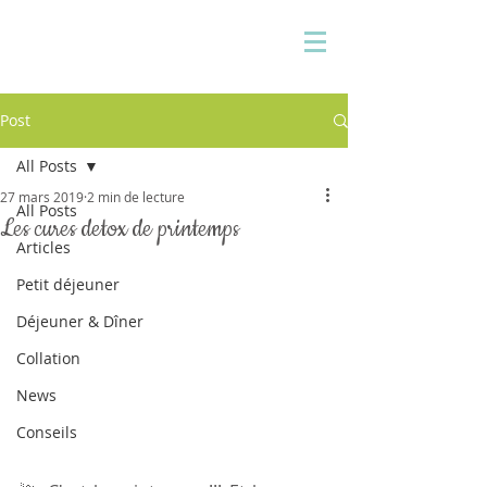
Pauline Medina
Diététicienne sur Aix
Post
All Posts
27 mars 2019
2 min de lecture
All Posts
Les cures detox de printemps
Articles
Petit déjeuner
Déjeuner & Dîner
Collation
News
Conseils