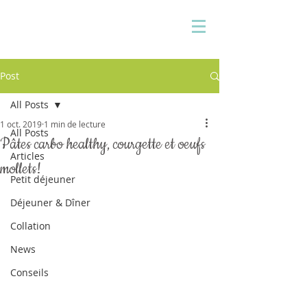
Pauline Medina
Diététicienne sur Aix
Post
All Posts
1 oct. 2019
1 min de lecture
All Posts
Pâtes carbo healthy, courgette et oeufs
Articles
mollets!
Petit déjeuner
Déjeuner & Dîner
Collation
News
Conseils