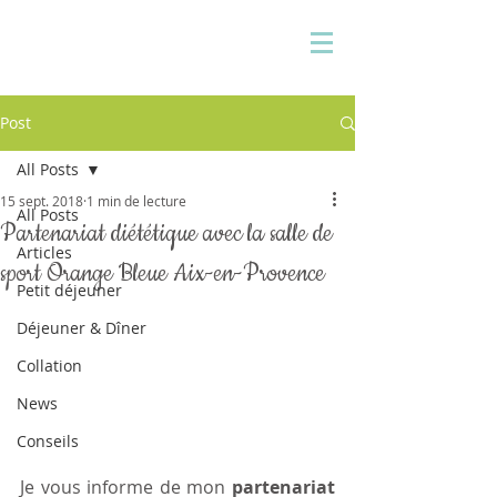
Pauline Medina
Diététicienne sur Aix
Post
All Posts
15 sept. 2018
1 min de lecture
All Posts
Partenariat diététique avec la salle de
Articles
sport Orange Bleue Aix-en-Provence
Petit déjeuner
Déjeuner & Dîner
Collation
News
Conseils
Je vous informe de mon
 partenariat