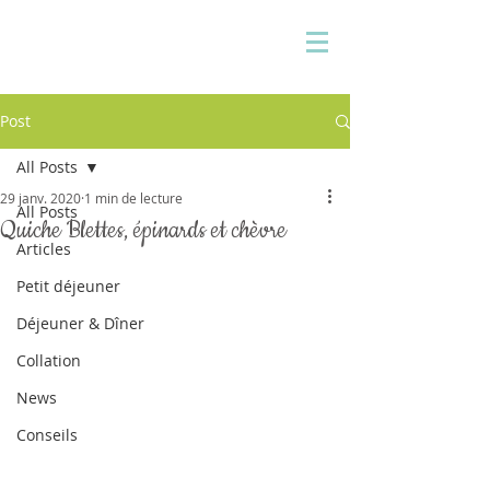
Pauline Medina
Diététicienne sur Aix
Post
All Posts
29 janv. 2020
1 min de lecture
All Posts
Quiche Blettes, épinards et chèvre
Articles
Petit déjeuner
Déjeuner & Dîner
Collation
News
Conseils