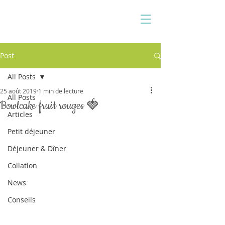
Pauline Medina
Diététicienne sur Aix
Post
All Posts
25 août 2019
1 min de lecture
All Posts
Bowlcake fruit rouges 🍓
Articles
Petit déjeuner
Déjeuner & Dîner
Collation
News
Conseils