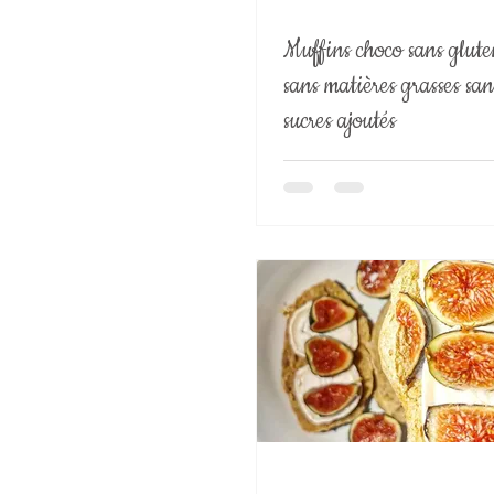
Muffins choco sans glut
sans matières grasses san
sucres ajoutés