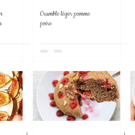
en
Crumble léger pomme
s
poire