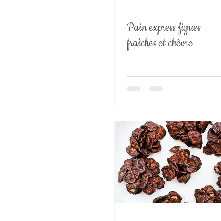
Pain express figues
fraîches et chèvre