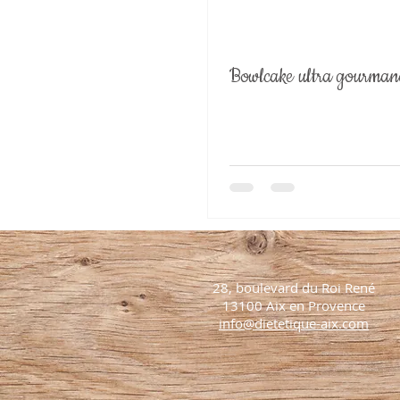
Bowlcake ultra gourma
28, boulevard du Roi René
13100 Aix en Provence
info@dietetique-aix.com