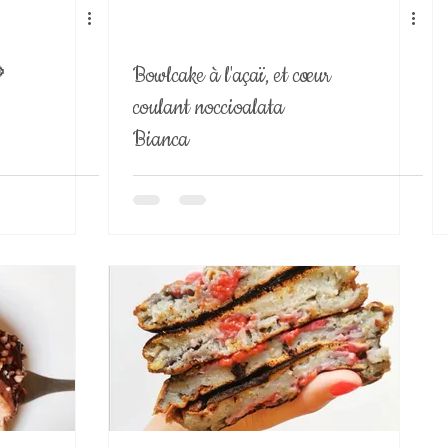

Bowlcake à l'açaï, et cœur
coulant noccioalata
Bianca