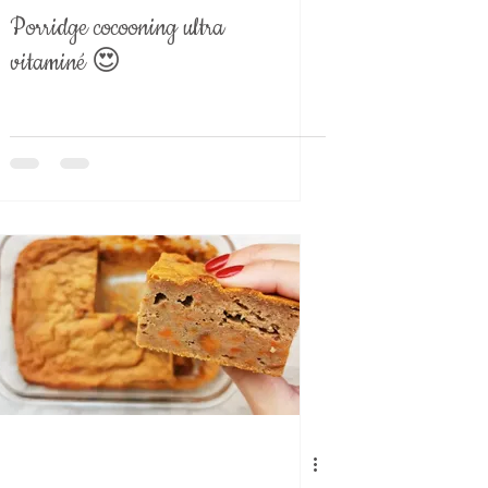
Porridge cocooning ultra
vitaminé 😍