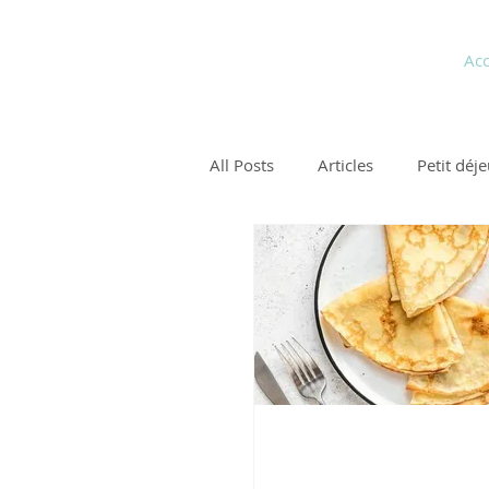
Pauline Medina
Acc
Diététicienne sur Aix
All Posts
Articles
Petit déj