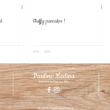
nd
Fluffy pancakes !
Pauline Medina
Diététicienne sur Aix
© 2018 - Pauline Medina