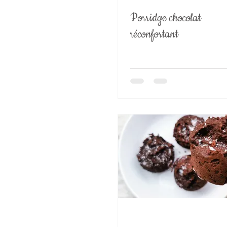
Porridge chocolat
réconfortant