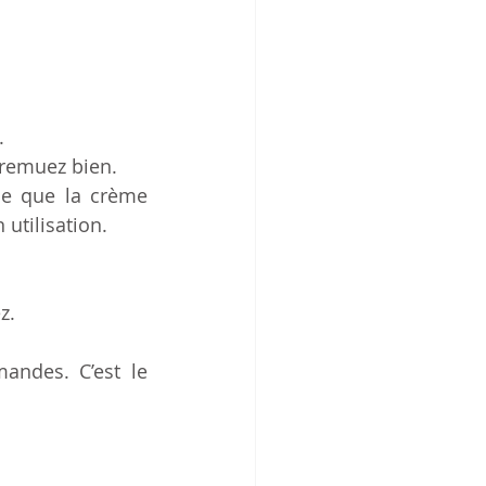
. 
 remuez bien. 
ce que la crème 
 utilisation.
z. 
andes. C’est le 