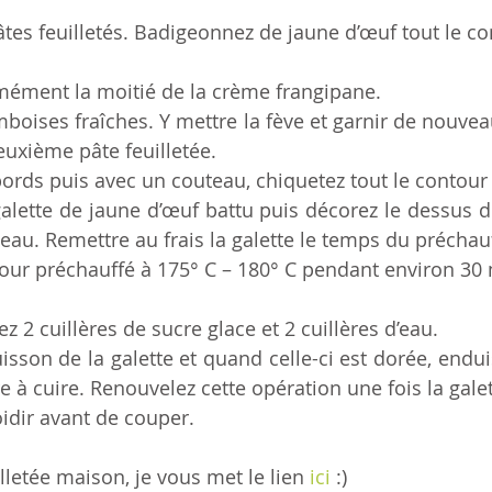
pâtes feuilletés. Badigeonnez de jaune d’œuf tout le co
mément la moitié de la crème frangipane. 
boises fraîches. Y mettre la fève et garnir de nouvea
euxième pâte feuilletée. 
bords puis avec un couteau, chiquetez tout le contour d
alette de jaune d’œuf battu puis décorez le dessus de
teau. Remettre au frais la galette le temps du préchau
 four préchauffé à 175° C – 180° C pendant environ 30
ez 2 cuillères de sucre glace et 2 cuillères d’eau. 
isson de la galette et quand celle-ci est dorée, enduis
e à cuire. Renouvelez cette opération une fois la galet
oidir avant de couper.
lletée maison, je vous met le lien 
ici
 :) 