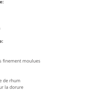
e:
a
e:
es finement moulues
pe de rhum
ur la dorure