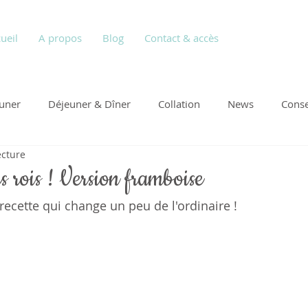
ueil
A propos
Blog
Contact & accès
euner
Déjeuner & Dîner
Collation
News
Conse
ecture
s rois ! Version framboise
recette qui change un peu de l'ordinaire !