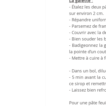
La galette 
:
- Étalez les deux 
sur environ 2 cm.
- Répandre unifor
- Parsemez de fram
- Couvrir avec la d
- Bien souder les 
- Badigeonnez la g
la pointe d’un cou
- Mettre à cuire à
- Dans un bol, dilu
- 5 min avant la cu
ce sirop et remettr
- Laissez bien refr
Pour une pâte feui