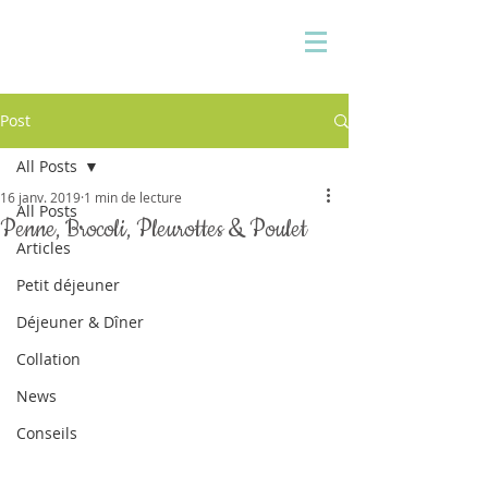
Pauline Medina
Diététicienne sur Aix
Post
All Posts
16 janv. 2019
1 min de lecture
All Posts
Penne, Brocoli, Pleurottes & Poulet
Articles
Petit déjeuner
Déjeuner & Dîner
Collation
News
Conseils