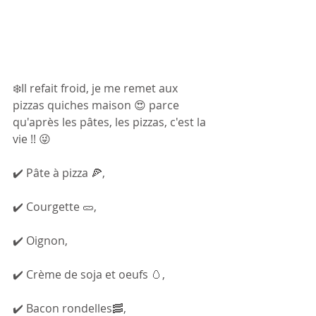
❄️Il refait froid, je me remet aux 
pizzas quiches maison 😍 parce 
qu'après les pâtes, les pizzas, c'est la 
vie !! 😜
✔️ Pâte à pizza 🍕,
✔️ Courgette 🥒,
✔️ Oignon,
✔️ Crème de soja et oeufs 🥚,
✔️ Bacon rondelles🥓,