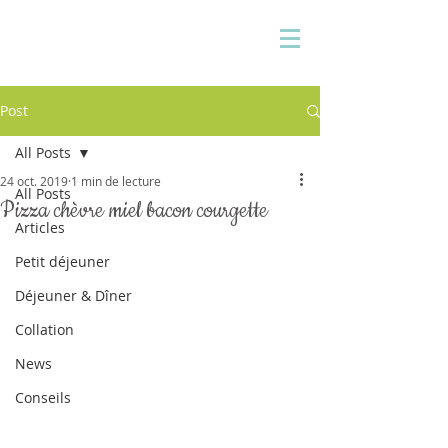
Pauline Medina
Diététicienne sur Aix
Post
All Posts
24 oct. 2019
1 min de lecture
All Posts
Pizza chèvre miel bacon courgette
Articles
Petit déjeuner
Déjeuner & Dîner
Collation
News
Conseils