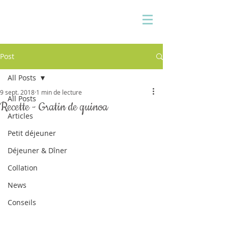
Pauline Medina
Diététicienne sur Aix
Post
All Posts
9 sept. 2018
1 min de lecture
All Posts
Recette - Gratin de quinoa
Articles
Petit déjeuner
Déjeuner & Dîner
Collation
News
Conseils