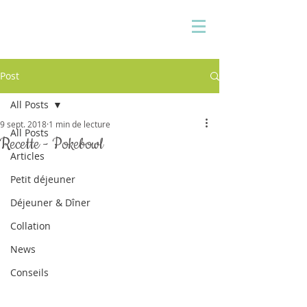
Pauline Medina
Diététicienne sur Aix
Post
All Posts
9 sept. 2018
1 min de lecture
All Posts
Recette - Pokebowl
Articles
Petit déjeuner
Déjeuner & Dîner
Collation
News
Conseils