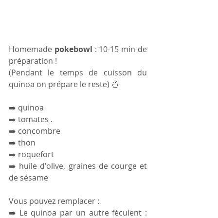
Homemade 
pokebowl
 : 10-15 min de 
préparation ! 
(Pendant le temps de cuisson du 
quinoa on prépare le reste) 🍜
➡️ quinoa
➡️ tomates .
➡️ concombre 
➡️ thon
➡️ roquefort
➡️ huile d'olive, graines de courge et 
de sésame 
Vous pouvez remplacer :
➡️ Le quinoa par un autre féculent : 