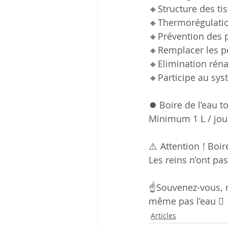
🔸️Structure des ti
🔸️Thermorégulati
🔸️Prévention des
🔸️Remplacer les p
🔸️Elimination réna
🔸️Participe au sy
⏺ Boire de l’eau t
Minimum 1 L / jou
⚠️ Attention ! Boir
Les reins n’ont pas
☝️Souvenez-vous, 
même pas l’eau  
Articles