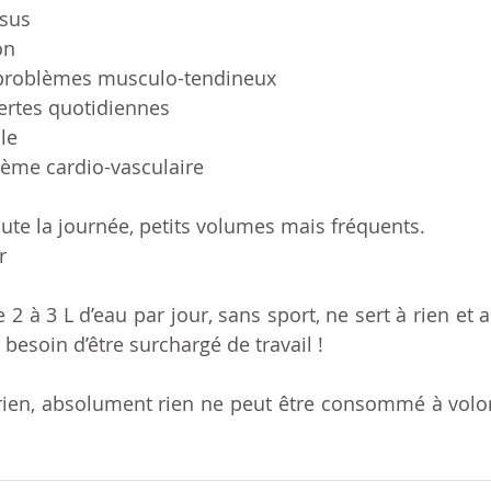
ssus 
on 
 problèmes musculo-tendineux 
ertes quotidiennes 
le 
stème cardio-vasculaire 
oute la journée, petits volumes mais fréquents.
r
e 2 à 3 L d’eau par jour, sans sport, ne sert à rien et a
 besoin d’être surchargé de travail !
rien, absolument rien ne peut être consommé à volont