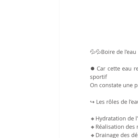
💦💦Boire de l’eau
⏺ Car cette eau r
sportif
On constate une pe
↪ Les rôles de l’ea
🔸️Hydratation de 
🔸️Réalisation des
🔸️Drainage des dé