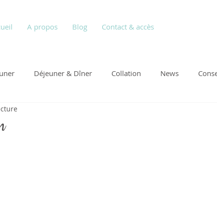
ueil
A propos
Blog
Contact & accès
euner
Déjeuner & Dîner
Collation
News
Conse
ecture
n