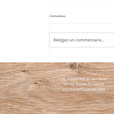
Commentaires
Rédigez un commentaire...
Par quoi remplacer la viande ?
28, boulevard du Roi René
13100 Aix en Provence
info@dietetique-aix.com