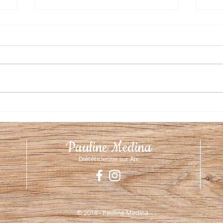
La nutrition du sportif
Gérer 
Pauline Medina
Diététicienne sur Aix
© 2018 - Pauline Medina