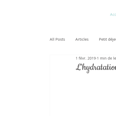
Pauline Medina
Acc
Diététicienne sur Aix
All Posts
Articles
Petit déj
1 févr. 2019
1 min de l
L'hydratatio