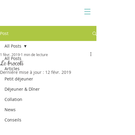
Pauline Medina
Diététicienne sur Aix
Post
All Posts
1 févr. 2019
1 min de lecture
All Posts
Le brocoli
Articles
Dernière mise à jour :
12 févr. 2019
Petit déjeuner
Déjeuner & Dîner
Collation
News
Conseils