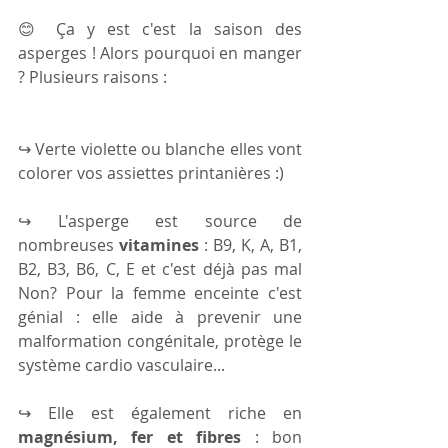
😊 Ça y est c'est la saison des 
asperges ! Alors pourquoi en manger 
? Plusieurs raisons :
↪ Verte violette ou blanche elles vont 
colorer vos assiettes printanières :)
↪ L'asperge est source de 
nombreuses 
vitamines 
: B9, K, A, B1, 
B2, B3, B6, C, E et c'est déjà pas mal 
Non? Pour la femme enceinte c'est 
génial : elle aide à prevenir une 
malformation congénitale, protège le 
système cardio vasculaire...
↪ Elle est également riche en 
magnésium, fer et fibres
 : bon 