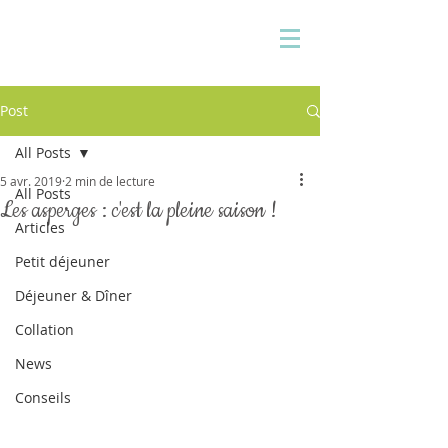
Pauline Medina
Diététicienne sur Aix
Post
All Posts
5 avr. 2019
2 min de lecture
All Posts
Les asperges : c'est la pleine saison !
Articles
Petit déjeuner
Déjeuner & Dîner
Collation
News
Conseils