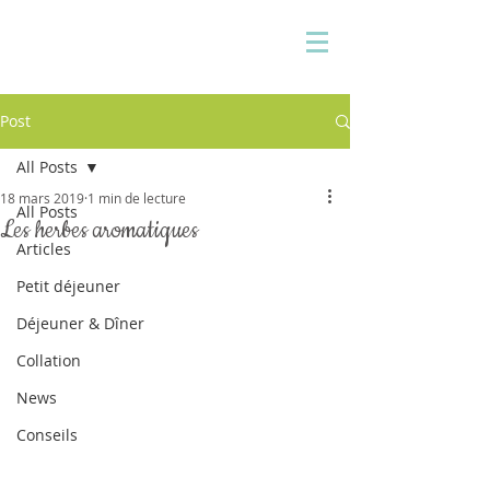
Pauline Medina
Diététicienne sur Aix
Post
All Posts
18 mars 2019
1 min de lecture
All Posts
Les herbes aromatiques
Articles
Petit déjeuner
Déjeuner & Dîner
Collation
News
Conseils